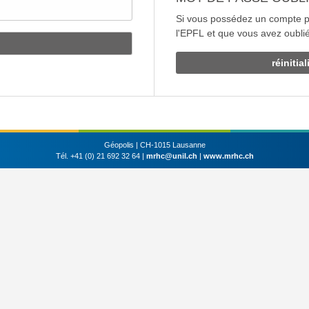
Si vous possédez un compte p
l'EPFL et que vous avez oublié
réinitia
Géopolis | CH-1015 Lausanne
Tél. +41 (0) 21 692 32 64 |
mrhc@unil.ch
|
www.mrhc.ch