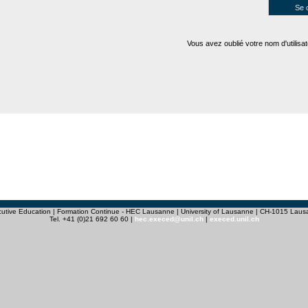
Vous avez oublié votre nom d'utilis
utive Education | Formation Continue - HEC Lausanne | University of Lausanne | CH-1015 Lau
Tel. +41 (0)21 692 60 60 |
hec.execed@unil.ch
|
execed.unil.ch