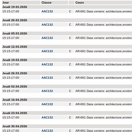
Jour
Classe
Cours
Jeudi 19.02.2026
15:15-17:00
AAC132
C
AR-691 Data centers: architecture,enviro
Jeudi 26.02.2026
15:15-17:00
AAC132
C
AR-691 Data centers: architecture,enviro
Jeudi 05.03.2026
15:15-17:00
AAC132
C
AR-691 Data centers: architecture,enviro
Jeudi 12.03.2026
15:15-17:00
AAC132
C
AR-691 Data centers: architecture,enviro
Jeudi 19.03.2026
15:15-17:00
AAC132
C
AR-691 Data centers: architecture,enviro
Jeudi 26.03.2026
15:15-17:00
AAC132
C
AR-691 Data centers: architecture,enviro
Jeudi 02.04.2026
15:15-17:00
AAC132
C
AR-691 Data centers: architecture,enviro
Jeudi 16.04.2026
15:15-17:00
AAC132
C
AR-691 Data centers: architecture,enviro
Jeudi 23.04.2026
15:15-17:00
AAC132
C
AR-691 Data centers: architecture,enviro
Jeudi 30.04.2026
15:15-17:00
AAC132
C
AR-691 Data centers: architecture,enviro