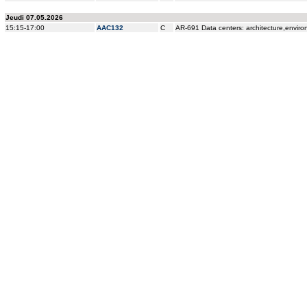
Jeudi 07.05.2026
15:15-17:00
AAC132
C
AR-691 Data centers: architecture,enviro