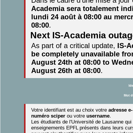
Dans le cadre d'une mise à jour 
Academia sera totalement ind
lundi 24 août à 08:00 au mercr
08:00
.
Next IS-Academia outag
As part of a critical update,
IS-A
be completely unavailable fr
August 24th at 08:00 to Wedn
August 26th at 08:00
.
Id
Mot d
Votre identifiant est au choix votre
adresse e
numéro sciper
ou votre
username
.
Les étudiants de l'Université de Lausanne qui
enseignements EPFL présents dans leurs cur